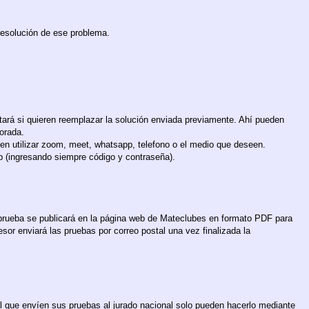
 resolución de ese problema.
ntará si quieren reemplazar la solución enviada previamente. Ahí pueden
norada.
en utilizar zoom, meet, whatsapp, telefono o el medio que deseen.
b (ingresando siempre código y contraseña).
a prueba se publicará en la página web de Mateclubes en formato PDF para
esor enviará las pruebas por correo postal una vez finalizada la
cal que envíen sus pruebas al jurado nacional solo pueden hacerlo mediante