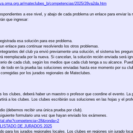
eva.oma.org.ar/mateclubes_b/competencias/2025/28va2da.htm
respondientes a ese nivel, y abajo de cada problema un enlace para enviar la
drán que ingresar:
registrada esa solución para ese problema.
 un enlace para continuar resolviendo los otros problemas.
 integrantes del club ya envió previamente una solución, el sistema les pregu
será reemplazada por la nueva. Si cancelan, la solución recién enviada será ig
iterio de cada club, según los medios que cada club tenga a su alcance. Pued
jo de todo en la prueba las soluciones enviadas hasta ese momento por su clu
corregidas por los jurados regionales de Mateclubes.
os los clubes, deberá haber un maestro o profesor que coordine el evento. L
rtirá a los clubes. Los clubes escribirán sus soluciones en las hojas y el prof
dio (debemos recibir una única prueba por club).
 siguiente formulario una vez que hayan enviado los exámenes.
ostal.php?competencia=28&ronda=2
LISTADO DE JURADOS 2025
tado para los jurados regionales locales. Los clubes en regiones sin jurado lo