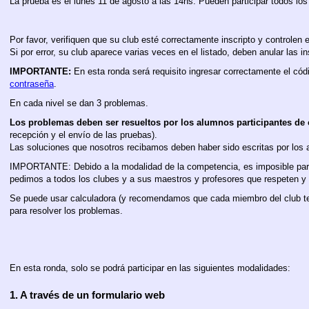
La prueba es el lunes 11 de agosto a las 14hs. Pueden participar todos lo
Por favor, verifiquen que su club esté correctamente inscripto y controlen 
Si por error, su club aparece varias veces en el listado, deben anular las i
IMPORTANTE:
En esta ronda será requisito ingresar correctamente el cód
contraseña
.
En cada nivel se dan 3 problemas.
Los problemas deben ser resueltos por los alumnos participantes de 
recepción y el envío de las pruebas).
Las soluciones que nosotros recibamos deben haber sido escritas por los
IMPORTANTE: Debido a la modalidad de la competencia, es imposible para
pedimos a todos los clubes y a sus maestros y profesores que respeten y 
Se puede usar calculadora (y recomendamos que cada miembro del club ten
para resolver los problemas.
En esta ronda, solo se podrá participar en las siguientes modalidades:
1. A través de un formulario web