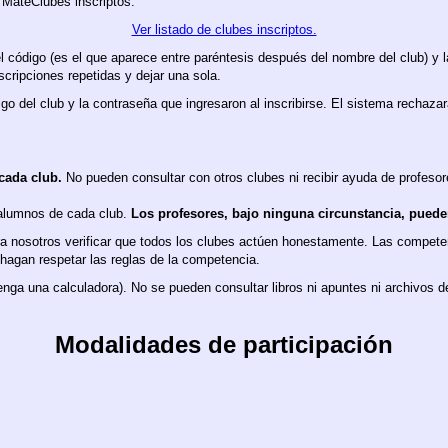
s MateClubes inscriptos.
Ver listado de clubes inscriptos.
el código (es el que aparece entre paréntesis después del nombre del club) y 
nscripciones repetidas y dejar una sola.
igo del club y la contraseña que ingresaron al inscribirse. El sistema recha
cada club.
No pueden consultar con otros clubes ni recibir ayuda de profeso
 alumnos de cada club.
Los profesores, bajo ninguna circunstancia, pueden 
 nosotros verificar que todos los clubes actúen honestamente. Las compete
hagan respetar las reglas de la competencia.
ga una calculadora). No se pueden consultar libros ni apuntes ni archivos
Modalidades de participación