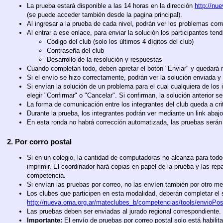
La prueba estará disponible a las 14 horas en la dirección
http://nu
(se puede acceder también desde la pagina principal).
Al ingresar a la prueba de cada nivel, podrán ver los problemas cor
Al entrar a ese enlace, para enviar la solución los participantes ten
Código del club (solo los últimos 4 dígitos del club)
Contraseña del club
Desarrollo de la resolución y respuestas
Cuando completan todo, deben apretar el botón "Enviar" y quedará 
Si el envío se hizo correctamente, podrán ver la solución enviada y
Si envían la solución de un problema para el cual cualquiera de los
elegir "Confirmar" o "Cancelar". Si confirman, la solución anterior 
La forma de comunicación entre los integrantes del club queda a cr
Durante la prueba, los integrantes podrán ver mediante un link aba
En esta ronda no habrá corrección automatizada, las pruebas serán 
2. Por corro postal
Si en un colegio, la cantidad de computadoras no alcanza para tod
imprimir. El coordinador hará copias en papel de la prueba y las repa
competencia.
Si envían las pruebas por correo, no las envíen también por otro me
Los clubes que participen en esta modalidad, deberán completar el
http://nueva.oma.org.ar/mateclubes_b/competencias/tools/envioP
Las pruebas deben ser enviadas al jurado regional correspondiente.
Importante:
El envío de pruebas por correo postal solo está habili