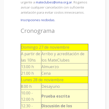
urgente a
mateclubes@oma.org.ar
. Rogamos
avisar cualquier cancelación con suficiente
antelación para evitar costos innecesarios.
Inscripciones recibidas.
Cronograma
Domingo 27 de noviembre
A partir de
Arribo y acreditación de
las 10hs
los MateClubes
13.00 h
Almuerzo
21.00 h
Cena
Lunes 28 de noviembre
8.00 h
Desayuno
10.00 -
Prueba escrita
12.00 h
12.30 -
Discusión de los