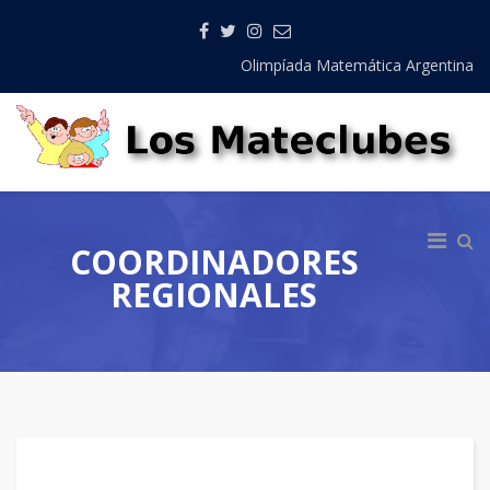
Olimpíada Matemática Argentina
COORDINADORES
REGIONALES