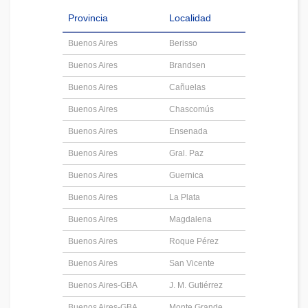
Provincia
Localidad
Buenos Aires
Berisso
Buenos Aires
Brandsen
Buenos Aires
Cañuelas
Buenos Aires
Chascomús
Buenos Aires
Ensenada
Buenos Aires
Gral. Paz
Buenos Aires
Guernica
Buenos Aires
La Plata
Buenos Aires
Magdalena
Buenos Aires
Roque Pérez
Buenos Aires
San Vicente
Buenos Aires-GBA
J. M. Gutiérrez
Buenos Aires-GBA
Monte Grande