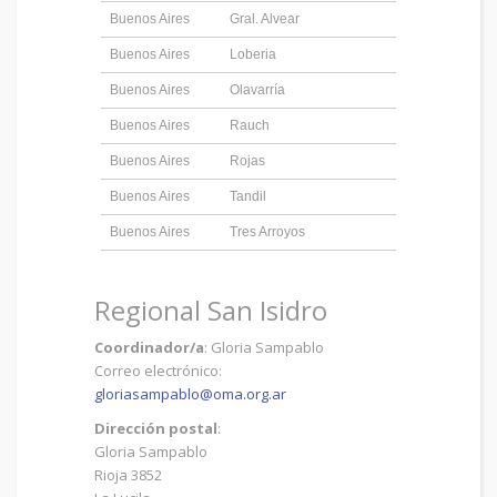
Buenos Aires
Gral. Alvear
Buenos Aires
Loberia
Buenos Aires
Olavarría
Buenos Aires
Rauch
Buenos Aires
Rojas
Buenos Aires
Tandil
Buenos Aires
Tres Arroyos
Regional San Isidro
Coordinador/a
: Gloria Sampablo
Correo electrónico:
gloriasampablo@oma.org.ar
Dirección postal
:
Gloria Sampablo
Rioja 3852