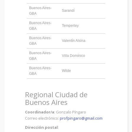
Buenos Aires-
Sarandí
GBA
Buenos Aires-
Temperley
GBA
Buenos Aires-
Valentín Alsina
GBA
Buenos Aires-
Villa Domínico
GBA
Buenos Aires-
Wilde
GBA
Regional Ciudad de
Buenos Aires
Coordinador/a
: Gonzalo Píngaro
Correo electrónico:
profpingaro@gmail.com
Dirección postal
: