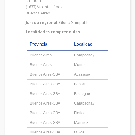
La Lucila
(1637) Vicente López
Buenos Aires
Jurado regional
: Gloria Sampablo
Localidades comprendidas
Provincia
Localidad
Buenos Aires
Carapachay
Buenos Aires
Munro
Buenos Aires-GBA
Acassuso
Buenos Aires-GBA
Beccar
Buenos Aires-GBA
Boulogne
Buenos Aires-GBA
Carapachay
Buenos Aires-GBA
Florida
Buenos Aires-GBA
Martínez
Buenos Aires-GBA
Olivos