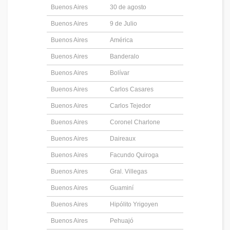
Buenos Aires
30 de agosto
Buenos Aires
9 de Julio
Buenos Aires
América
Buenos Aires
Banderalo
Buenos Aires
Bolívar
Buenos Aires
Carlos Casares
Buenos Aires
Carlos Tejedor
Buenos Aires
Coronel Charlone
Buenos Aires
Daireaux
Buenos Aires
Facundo Quiroga
Buenos Aires
Gral. Villegas
Buenos Aires
Guaminí
Buenos Aires
Hipólito Yrigoyen
Buenos Aires
Pehuajó