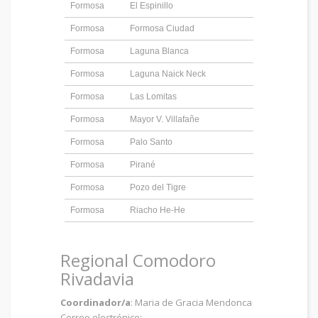
Formosa
El Espinillo
Formosa
Formosa Ciudad
Formosa
Laguna Blanca
Formosa
Laguna Naick Neck
Formosa
Las Lomitas
Formosa
Mayor V. Villafañe
Formosa
Palo Santo
Formosa
Pirané
Formosa
Pozo del Tigre
Formosa
Riacho He-He
Regional Comodoro
Rivadavia
Coordinador/a
: Maria de Gracia Mendonca
Correo electrónico: