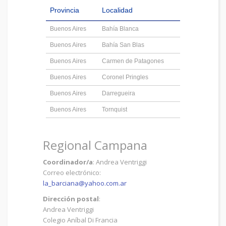
Provincia
Localidad
Buenos Aires
Bahía Blanca
Buenos Aires
Bahía San Blas
Buenos Aires
Carmen de Patagones
Buenos Aires
Coronel Pringles
Buenos Aires
Darregueira
Buenos Aires
Tornquist
Regional Campana
Coordinador/a
: Andrea Ventriggi
Correo electrónico:
la_barciana@yahoo.com.ar
Dirección postal
:
Andrea Ventriggi
Colegio Aníbal Di Francia