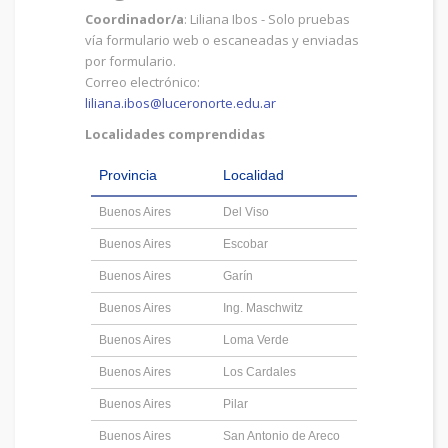
Coordinador/a
: Liliana Ibos - Solo pruebas
vía formulario web o escaneadas y enviadas
por formulario.
Correo electrónico:
liliana.ibos@luceronorte.edu.ar
Localidades comprendidas
Provincia
Localidad
Buenos Aires
Del Viso
Buenos Aires
Escobar
Buenos Aires
Garín
Buenos Aires
Ing. Maschwitz
Buenos Aires
Loma Verde
Buenos Aires
Los Cardales
Buenos Aires
Pilar
Buenos Aires
San Antonio de Areco