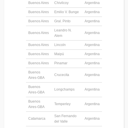
Buenos Aires
Chivilcoy
Argentina
Buenos Aires
Emilio V. Bunge
Argentina
Buenos Aires
Gral. Pinto
Argentina
Leandro N.
Buenos Aires
Argentina
Alem
Buenos Aires
Lincoln
Argentina
Buenos Aires
Maipú
Argentina
Buenos Aires
Pinamar
Argentina
Buenos
Crucecita
Argentina
Aires-GBA
Buenos
Longchamps
Argentina
Aires-GBA
Buenos
Temperley
Argentina
Aires-GBA
San Fernando
Catamarca
Argentina
del Valle