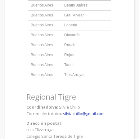
Buenos Aires
Benito Juárez
Buenos Aires
Gral. Alvear
Buenos Aires
Loberia
Buenos Aires
Olavarría
Buenos Aires
Rauch
Buenos Aires
Rojas
Buenos Aires
Tandil
Buenos Aires
Tres Arroyos
Regional Tigre
Coordinador/a
: Silvia Chillo
Correo electrónico:
silviachillo@gmail.com
Dirección postal
:
Luis Elizarraga
Colegio Santa Teresa de Tigre