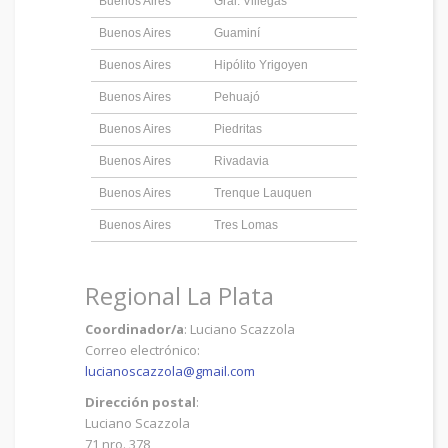
Buenos Aires
Gral. Villegas
Buenos Aires
Guaminí
Buenos Aires
Hipólito Yrigoyen
Buenos Aires
Pehuajó
Buenos Aires
Piedritas
Buenos Aires
Rivadavia
Buenos Aires
Trenque Lauquen
Buenos Aires
Tres Lomas
Regional La Plata
Coordinador/a
: Luciano Scazzola
Correo electrónico:
lucianoscazzola@gmail.com
Dirección postal
:
Luciano Scazzola
71 nro. 378