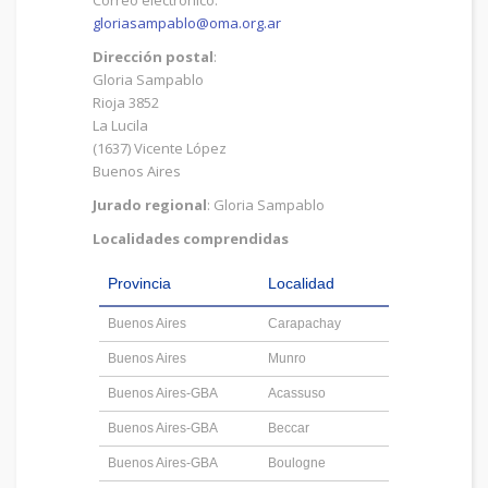
Correo electrónico:
gloriasampablo@oma.org.ar
Dirección postal
:
Gloria Sampablo
Rioja 3852
La Lucila
(1637) Vicente López
Buenos Aires
Jurado regional
: Gloria Sampablo
Localidades comprendidas
Provincia
Localidad
Buenos Aires
Carapachay
Buenos Aires
Munro
Buenos Aires-GBA
Acassuso
Buenos Aires-GBA
Beccar
Buenos Aires-GBA
Boulogne