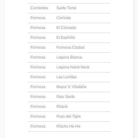
Corrientes
Santo Tomé
Formosa
Clorinda
Formosa
El Colorado
Formosa
El Espinillo
Formosa
Formosa Ciudad
Formosa
Laguna Blanca
Formosa
Laguna Naick Neck
Formosa
Las Lomitas
Formosa
Mayor V. Villafañe
Formosa
Palo Santo
Formosa
Pirané
Formosa
Pozo del Tigre
Formosa
Riacho He-He