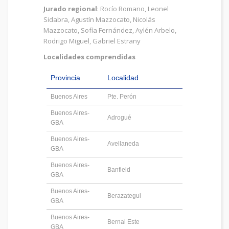
Jurado regional
: Rocío Romano, Leonel
Sidabra, Agustín Mazzocato, Nicolás
Mazzocato, Sofía Fernández, Aylén Arbelo,
Rodrigo Miguel, Gabriel Estrany
Localidades comprendidas
Provincia
Localidad
Buenos Aires
Pte. Perón
Buenos Aires-
Adrogué
GBA
Buenos Aires-
Avellaneda
GBA
Buenos Aires-
Banfield
GBA
Buenos Aires-
Berazategui
GBA
Buenos Aires-
Bernal Este
GBA