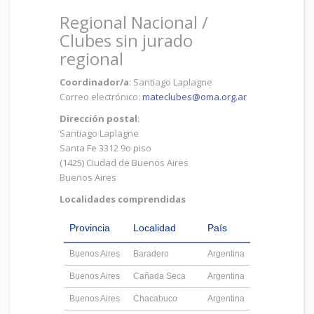
Regional Nacional /
Clubes sin jurado
regional
Coordinador/a
: Santiago Laplagne
Correo electrónico:
mateclubes@oma.org.ar
Dirección postal
:
Santiago Laplagne
Santa Fe 3312 9o piso
(1425) Ciudad de Buenos Aires
Buenos Aires
Localidades comprendidas
Provincia
Localidad
País
Buenos Aires
Baradero
Argentina
Buenos Aires
Cañada Seca
Argentina
Buenos Aires
Chacabuco
Argentina