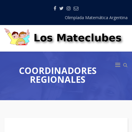
Olimpíada Matemática Argentina
COORDINADORES
REGIONALES