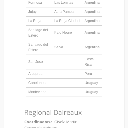
Formosa
Las Lomitas
Argentina
Jujuy
Abra Pampa
Argentina
La Rioja
La Rioja Ciudad
Argentina
Santiago del
Palo Negro
Argentina
Estero
Santiago del
Selva
Argentina
Estero
Costa
San Jose
Rica
Arequipa
Peru
Canelones
Uruguay
Montevideo
Uruguay
Regional Daireaux
Coordinador/a
: Gisela Martin
Correo electrónico: